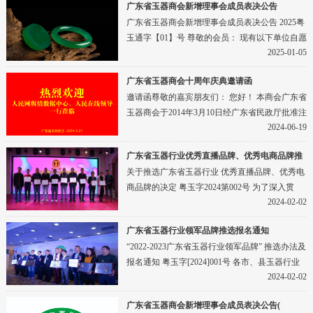
广东省玉器商会新增理事会成员表决公告
广东省玉器商会新增理事会成员表决公告 2025粤
玉通字【01】号 尊敬的会员： 现有以下单位自愿
2025-01-05
加入广东省玉器商会，依......
广东省玉器商会十周年庆典邀请函
邀请函尊敬的嘉宾朋友们： 您好！ 本商会广东省
玉器商会于2014年3月10日经广东省民政厅批准注
2024-06-19
册成立，是国内唯一一家......
广东省玉器行业优秀直播品牌、优秀电商品牌推
关于推选广东省玉器行业 优秀直播品牌、优秀电
选通知
商品牌的决定 粤玉字2024第002号 为了深入贯
2024-02-02
彻“十四五”精神，牢牢把......
广东省玉器行业领军品牌推选报名通知
“2022-2023广东省玉器行业领军品牌” 推选办法及
报名通知 粤玉字[2024]001号 各市、县玉器行业
2024-02-02
商协会、......
广东省玉器商会新增理事会成员表决公告(